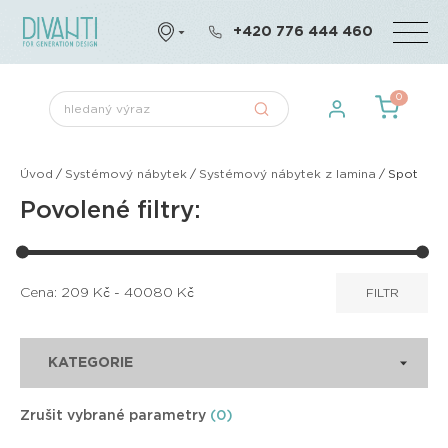
+420 776 444 460
0
Úvod
/
Systémový nábytek
/
Systémový nábytek z lamina
/
Spot
Povolené filtry:
Cena:
209
Kč -
40080
Kč
FILTR
KATEGORIE
Zrušit vybrané parametry
(0)