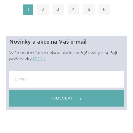
1
2
3
4
5
6
Novinky a akce na Váš e-mail
Vaše osobní údaje nejsou nikde zveřejňovány a splňují
požadavky
GDPR
ODESLAT