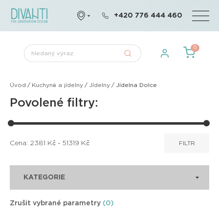
+420 776 444 460
0
Úvod
/
Kuchyně a jídelny
/
Jídelny
/
Jídelna Dolce
Povolené filtry:
Cena:
2381
Kč -
51319
Kč
FILTR
KATEGORIE
Zrušit vybrané parametry
(0)