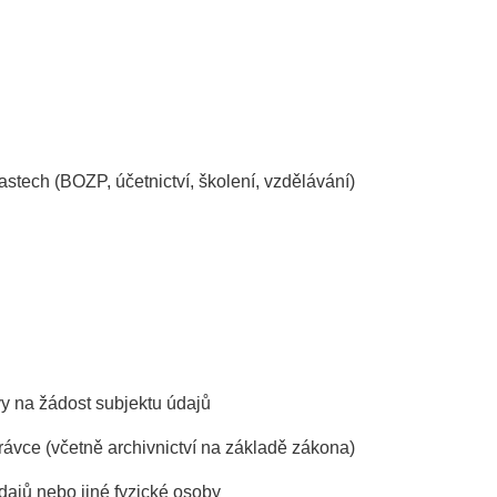
lastech (BOZP, účetnictví, školení, vzdělávání)
vy na žádost subjektu údajů
právce (včetně archivnictví na základě zákona)
dajů nebo jiné fyzické osoby