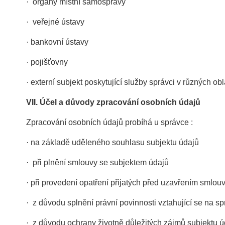
· orgány místní samosprávy
· veřejné ústavy
· bankovní ústavy
· pojišťovny
· externí subjekt poskytující služby správci v různých ob
VII.
Účel a důvody zpracování osobních údajů
Zpracování osobních údajů probíhá u správce :
· na základě uděleného souhlasu subjektu údajů
· při plnění smlouvy se subjektem údajů
· při provedení opatření přijatých před uzavřením smlou
· z důvodu splnění právní povinnosti vztahující se na s
· z důvodu ochrany životně důležitých zájmů subjektu ú