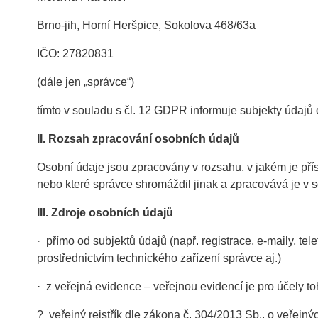
Brno-jih, Horní Heršpice, Sokolova 468/63a
IČO: 27820831
(dále jen „správce“)
tímto v souladu s čl. 12 GDPR informuje subjekty údajů 
II.
Rozsah zpracování osobních údajů
Osobní údaje jsou zpracovány v rozsahu, v jakém je přís
nebo které správce shromáždil jinak a zpracovává je v s
III.
Zdroje osobních údajů
· přímo od subjektů údajů (např. registrace, e-maily, tel
prostřednictvím technického zařízení správce aj.)
· z veřejná evidence – veřejnou evidencí je pro účely t
? veřejný rejstřík dle zákona č. 304/2013 Sb., o veřejných