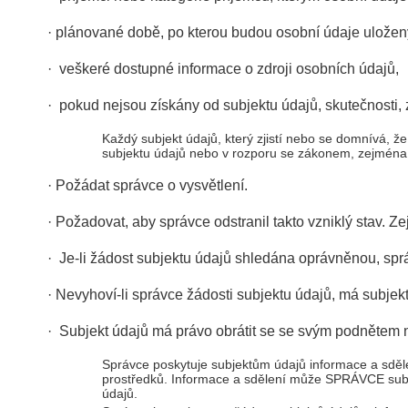
· plánované době, po kterou budou osobní údaje uložen
· veškeré dostupné informace o zdroji osobních údajů,
· pokud nejsou získány od subjektu údajů, skutečnosti,
Každý subjekt údajů, který zjistí nebo se domnívá, 
subjektu údajů nebo v rozporu se zákonem, zejména j
· Požádat správce o vysvětlení.
· Požadovat, aby správce odstranil takto vzniklý stav.
· Je-li žádost subjektu údajů shledána oprávněnou, spr
· Nevyhoví-li správce žádosti subjektu údajů, má subjek
· Subjekt údajů má právo obrátit se se svým podnětem 
Správce poskytuje subjektům údajů informace a sdě
prostředků. Informace a sdělení může SPRÁVCE subje
údajů.