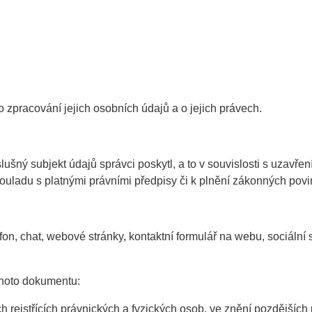
o zpracování jejich osobních údajů a o jejich právech.
lušný subjekt údajů správci poskytl, a to v souvislosti s uzavř
ouladu s platnými právními předpisy či k plnění zákonných povi
efon, chat, webové stránky, kontaktní formulář na webu, sociální
ohoto dokumentu:
 rejstřících právnických a fyzických osob, ve znění pozdějších pře