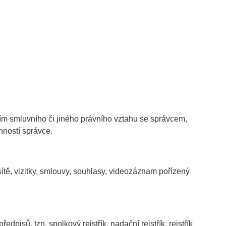
ením smluvního či jiného právního vztahu se správcem,
nností správce.
 sítě, vizitky, smlouvy, souhlasy, videozáznam pořízený
dpisů, tzn. spolkový rejstřík, nadační rejstřík, rejstřík