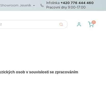
Infolinka
+420 776 444 460
Showroom Jeseník
Pracovní dny 9:00-17:00
0
yzických osob v souvislosti se zpracováním