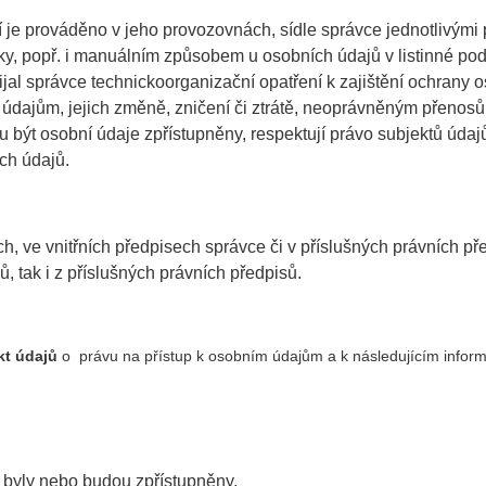
 je prováděno v jeho provozovnách, sídle správce jednotlivými
iky, popř. i manuálním způsobem u osobních údajů v listinné p
jal správce technickoorganizační opatření k zajištění ochrany 
ajům, jejich změně, zničení či ztrátě, neoprávněným přenosům
u být osobní údaje zpřístupněny, respektují právo subjektů úda
ch údajů.
, ve vnitřních předpisech správce či v příslušných právních př
, tak i z příslušných právních předpisů.
kt údajů
o právu na přístup k osobním údajům a k následujícím infor
e byly nebo budou zpřístupněny,