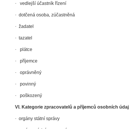
· vedlejší účastník řízení
· dotčená osoba, zúčastněná
· žadatel
· tazatel
· plátce
· příjemce
· oprávněný
· povinný
· poškozený
VI.
Kategorie zpracovatelů a příjemců osobních úda
· orgány státní správy