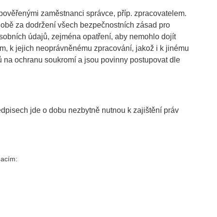
 pověřenými zaměstnanci správce, příp. zpracovatelem.
odobě za dodržení všech bezpečnostních zásad pro
osobních údajů, zejména opatření, aby nemohlo dojít
, k jejich neoprávněnému zpracování, jakož i k jinému
jů na ochranu soukromí a jsou povinny postupovat dle
edpisech jde o dobu nezbytně nutnou k zajištění práv
macím: