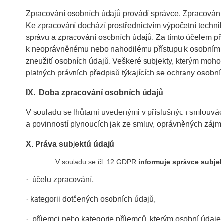
Zpracování osobních údajů provádí správce. Zpracování
Ke zpracování dochází prostřednictvím výpočetní techn
správu a zpracování osobních údajů. Za tímto účelem při
k neoprávněnému nebo nahodilému přístupu k osobním úd
zneužití osobních údajů. Veškeré subjekty, kterým moho
platných právních předpisů týkajících se ochrany osobní
IX.
Doba zpracování osobních údajů
V souladu se lhůtami uvedenými v příslušných smlouvách
a povinností plynoucích jak ze smluv, oprávněných zájmů
X.
Práva subjektů údajů
V souladu se čl. 12 GDPR
informuje správce subje
· účelu zpracování,
· kategorii dotčených osobních údajů,
· příjemci nebo kategorie příjemců, kterým osobní údaj