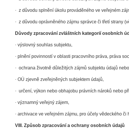
· z důvodu splnění úkolu prováděného ve veřejném zájm
· z důvodu oprávněného zájmu správce či třetí strany (
Důvody zpracování zvláštních kategorií osobních ú
· výslovný souhlas subjektu,
· plnění povinností v oblasti pracovního práva, práva so
· ochrana životně důležitých zájmů subjektu údajů nebo 
· OÚ zjevně zveřejněných subjektem údajů,
· určení, výkon nebo obhajobu právních nároků nebo př
· významný veřejný zájem,
· archivace ve veřejném zájmu, pro účely vědeckého či h
VIII.
Způsob zpracování a ochrany osobních údajů