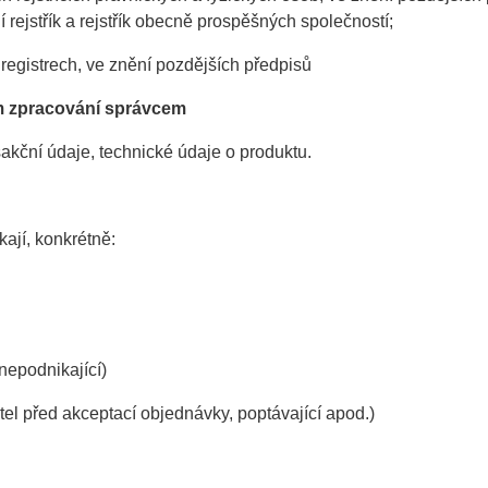
í rejstřík a rejstřík obecně prospěšných společností;
 registrech, ve znění pozdějších předpisů
em zpracování správcem
nsakční údaje, technické údaje o produktu.
kají, konkrétně:
nepodnikající)
l před akceptací objednávky, poptávající apod.)