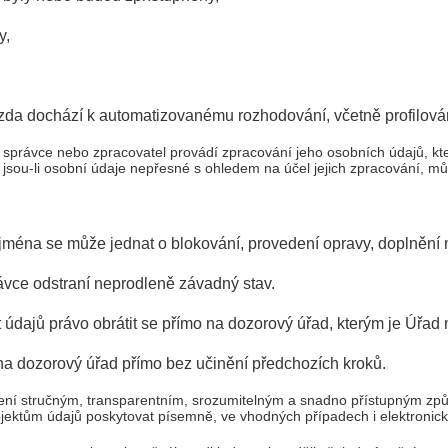
y,
 zda dochází k automatizovanému rozhodování, včetně profilová
že správce nebo zpracovatel provádí zpracování jeho osobních údajů, k
sou-li osobní údaje nepřesné s ohledem na účel jejich zpracování, mů
 Zejména se může jednat o blokování, provedení opravy, doplněn
ávce odstraní neprodleně závadný stav.
t údajů právo obrátit se přímo na dozorový úřad, kterým je Úřad
na dozorový úřad přímo bez učinění předchozích kroků.
lení stručným, transparentním, srozumitelným a snadno přístupným zp
ktům údajů poskytovat písemně, ve vhodných případech i elektronicky 