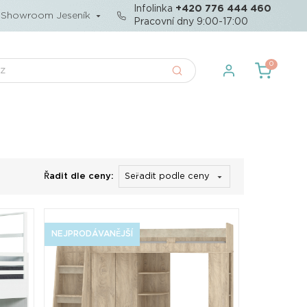
Infolinka
+420 776 444 460
Showroom Jeseník
Pracovní dny 9:00-17:00
0
Řadit dle ceny:
NEJPRODÁVANĚJŠÍ