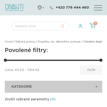
+420 776 444 460
0
Úvod
/
Dětský pokoj
/
Doplňky do dětského pokoje
/
Ostatní doplňky
Povolené filtry:
Cena:
43
Kč -
7414
Kč
FILTR
KATEGORIE
Zrušit vybrané parametry
(0)