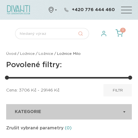
+420 776 444 460
0
Úvod
/
Ložnice
/
Ložnice
/
Ložnice Milo
Povolené filtry:
Cena:
3706
Kč -
29146
Kč
FILTR
KATEGORIE
Zrušit vybrané parametry
(0)