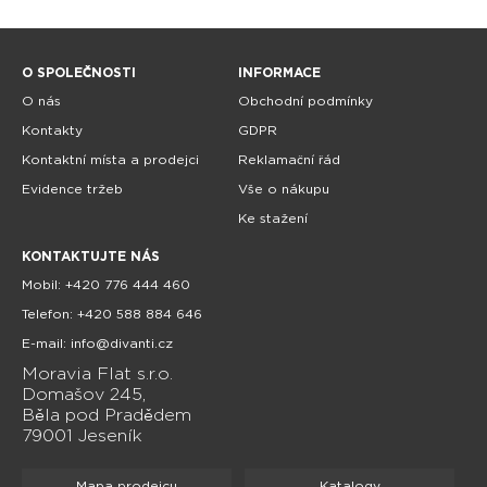
O SPOLEČNOSTI
INFORMACE
O nás
Obchodní podmínky
Kontakty
GDPR
Kontaktní místa a prodejci
Reklamační řád
Evidence tržeb
Vše o nákupu
Ke stažení
KONTAKTUJTE NÁS
Mobil: +420 776 444 460
Telefon: +420 588 884 646
E-mail: info@divanti.cz
Moravia Flat s.r.o.
Domašov 245,
Běla pod Pradědem
79001 Jeseník
Mapa prodejcu
Katalogy