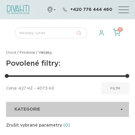
+420 776 444 460
0
Úvod
/
Předsíně
/
Věšáky
Povolené filtry:
Cena:
427
Kč -
4073
Kč
FILTR
KATEGORIE
Zrušit vybrané parametry
(0)