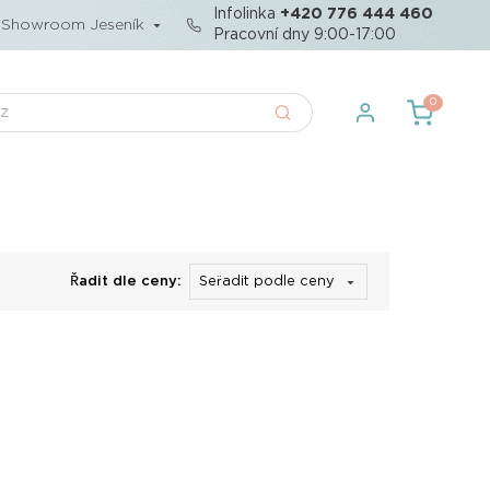
Infolinka
+420 776 444 460
Showroom Jeseník
Pracovní dny 9:00-17:00
0
Řadit dle ceny: