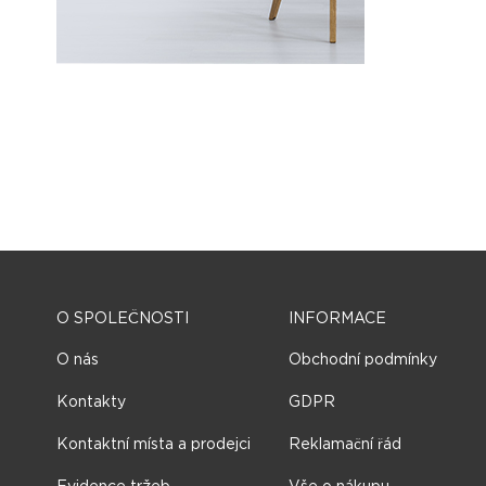
O SPOLEČNOSTI
INFORMACE
O nás
Obchodní podmínky
Kontakty
GDPR
Kontaktní místa a prodejci
Reklamační řád