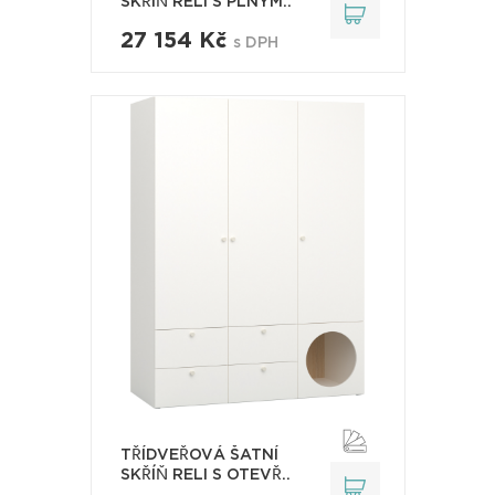
SKŘÍŇ RELI S PLNÝM..
27 154 Kč
s DPH
TŘÍDVEŘOVÁ ŠATNÍ
SKŘÍŇ RELI S OTEVŘ..