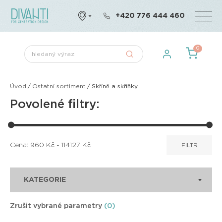
+420 776 444 460
0
Úvod
/
Ostatní sortiment
/
Skříně a skříňky
Povolené filtry:
Cena:
960
Kč -
114127
Kč
FILTR
KATEGORIE
Zrušit vybrané parametry
(0)