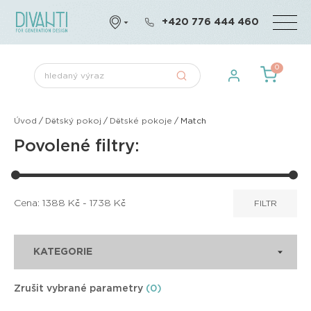
+420 776 444 460
0
Úvod
/
Dětský pokoj
/
Dětské pokoje
/
Match
Povolené filtry:
Cena:
1388
Kč -
1738
Kč
FILTR
KATEGORIE
Zrušit vybrané parametry
(0)