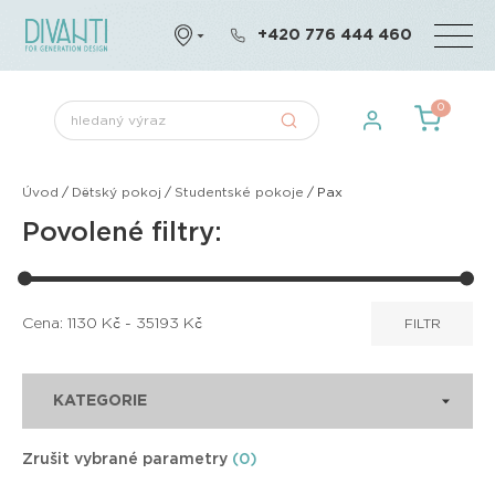
+420 776 444 460
0
Úvod
/
Dětský pokoj
/
Studentské pokoje
/
Pax
Povolené filtry:
Cena:
1130
Kč -
35193
Kč
FILTR
KATEGORIE
Zrušit vybrané parametry
(0)