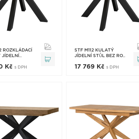
12 ROZKLÁDACÍ
STF M112 KULATÝ
JÍDELNÍ..
JÍDELNÍ STŮL BEZ RO..
0 Kč
17 769 Kč
s DPH
s DPH