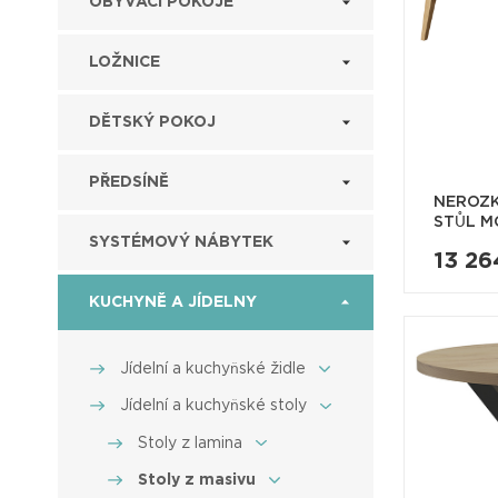
OBÝVACÍ POKOJE
LOŽNICE
DĚTSKÝ POKOJ
PŘEDSÍNĚ
NEROZK
STŮL MO
SYSTÉMOVÝ NÁBYTEK
13 26
KUCHYNĚ A JÍDELNY
Jídelní a kuchyňské židle
Jídelní a kuchyňské stoly
Stoly z lamina
Stoly z masivu