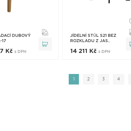
DACÍ DUBOVÝ
JÍDELNÍ STŮL S21 BEZ
-17
ROZKLADU Z JAS..
37 Kč
14 211 Kč
s DPH
s DPH
1
2
3
4