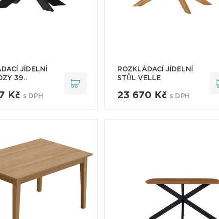
DACÍ JÍDELNÍ
ROZKLÁDACÍ JÍDELNÍ
ZY 39..
STŮL VELLE
27 Kč
23 670 Kč
s DPH
s DPH