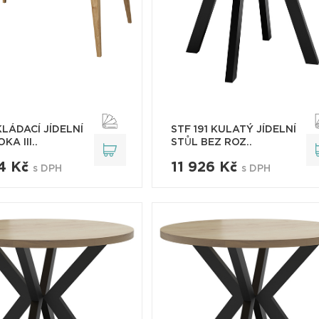
LÁDACÍ JÍDELNÍ
STF 191 KULATÝ JÍDELNÍ
KA III..
STŮL BEZ ROZ..
4 Kč
11 926 Kč
s DPH
s DPH