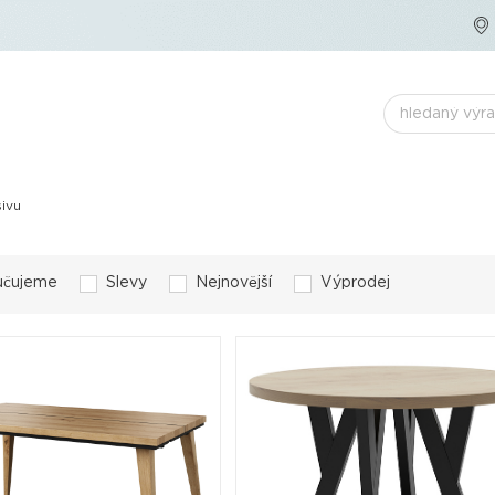
ivu
učujeme
Slevy
Nejnovější
Výprodej