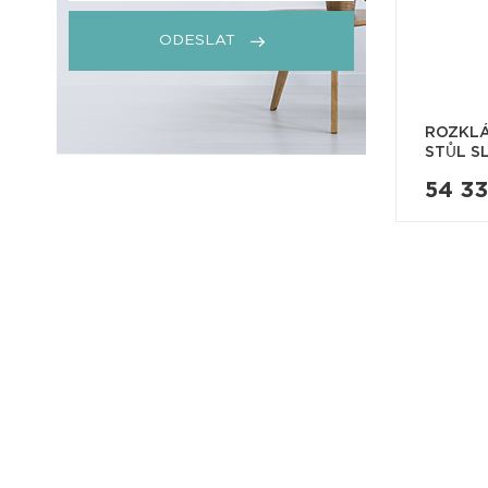
ODESLAT
ROZKLÁ
STŮL SL
54 3