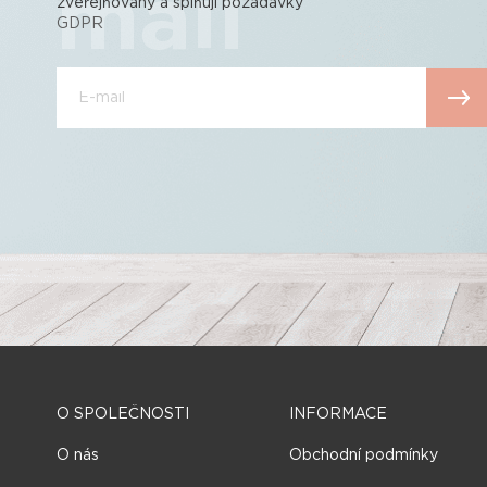
mail
zveřejňovány a splňují požadavky
GDPR
O SPOLEČNOSTI
INFORMACE
O nás
Obchodní podmínky