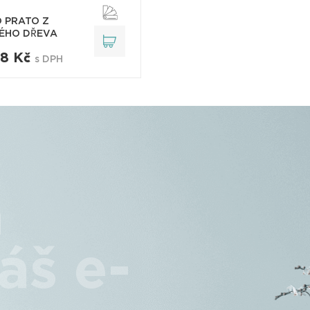
 PRATO Z
ÉHO DŘEVA
88 Kč
s DPH
a
áš e-