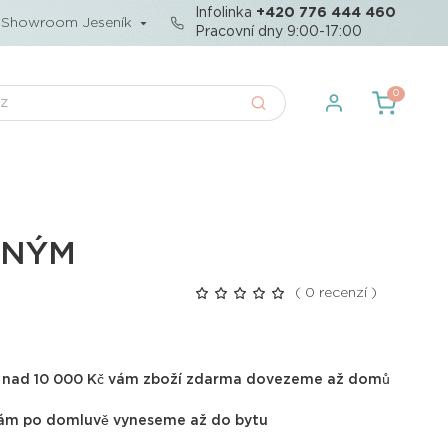
Infolinka
+420 776 444 460
Showroom Jeseník
Pracovní dny 9:00-17:00
0
ŽNÝM
O
( 0 recenzí )
u nad 10 000 Kč vám zboží zdarma dovezeme až domů
ám po domluvě vyneseme až do bytu