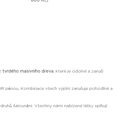
800 Kč)
 z
tvrdého masivního dřeva
, které je odolné a zaručí
UR pěnou. Kombinace všech výplní zaručuje pohodlné a
ruhů čalounění. Všechny námi nabízené látky splňují