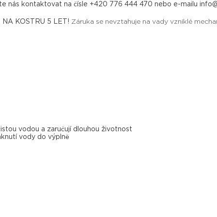
e nás kontaktovat na čísle +420 776 444 470 nebo e-mailu info@d
NA KOSTRU 5 LET!
Záruka se nevztahuje na vady vzniklé mech
stou vodou a zaručují dlouhou životnost
sáknutí vody do výplně