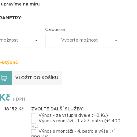
 upravíme na míru
ARAMETRY:
Čalounění
 možnost
Vyberte možnost
-6týdnů
VLOŽIT DO KOŠÍKU
Kč
s DPH
18 152
Kč
ZVOLTE DALŠÍ SLUŽBY:
Výnos - za vstupní dveře (+0 Kč)
Výnos s montáží - 1. až 3. patro (+1 400
Kč)
Výnos s montáží - 4. patro a výše (+1