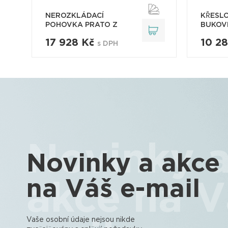
NEROZKLÁDACÍ
KŘESLO
POHOVKA PRATO Z
BUKOV
BUKOVÉ..
17 928 Kč
10 2
s DPH
Novinky 
Novinky a akce
na Váš e-mail
akce na V
Vaše osobní údaje nejsou nikde