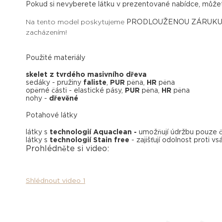
Pokud si nevyberete látku v prezentované nabídce, můžet
Na tento model poskytujeme
PRODLOUŽENOU ZÁRUKU 
zacházením!
Použité materiály
skelet z tvrdého masivního dřeva
sedáky -
pružiny
faliste
,
PUR
pěna,
HR
pěna
opěrné části - elastické pásy,
PUR
pěna,
HR
pěna
nohy -
dřevěné
Potahové látky
látky s
technologií Aquaclean -
umožňují údržbu pouze či
látky s
technologií Stain free
- zajišťují odolnost proti v
Prohlédněte si video:
Shlédnout video 1