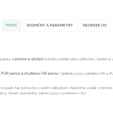
POPIS
ROZMĚRY A PARAMETRY
RECENZE (0)
spánku a
prostor k uložení
ložního prádla nebo přikrývky. Skelet je
u PUR pěnou a studenou HR pěnou
. Opěráky jsou vyplněné HR a P
 a sladit tak pohovku s vaším nábytkem. Nabízíme výběr z mnoha d
rvy vlivem slunečního záření a jsou vyrobené v EU.