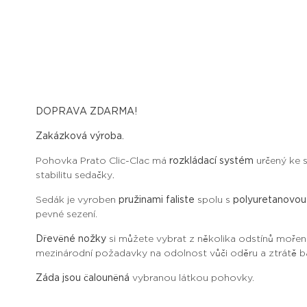
DOPRAVA ZDARMA!
Zakázková výroba.
Pohovka Prato Clic-Clac má
rozkládací systém
určený ke 
stabilitu sedačky
.
Sedák je vyroben
pružinami faliste
spolu s
polyuretanovo
pevné sezení.
Dřevěné nožky
si můžete vybrat z několika odstínů moření
mezinárodní požadavky na odolnost vůči oděru a ztrátě ba
Záda jsou čalouněná
vybranou látkou pohovky.