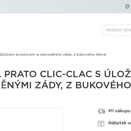
 úložným prostorem a čalouněnými zády, z bukového dřeva
 PRATO CLIC-CLAC S ÚLO
ĚNÝMI ZÁDY, Z BUKOVÉH
Při nákup
Nábytek v