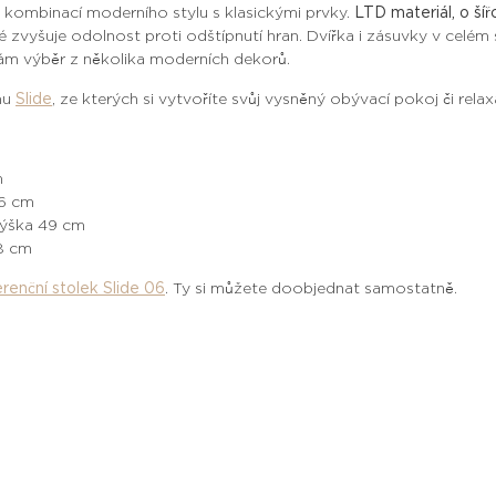
e kombinací moderního stylu s klasickými prvky.
LTD materiál, o ší
ré zvyšuje odolnost proti odštípnutí hran.
Dvířka i zásuvky v celé
ám výběr z několika moderních dekorů.
mu
Slide
,
ze kterých si vytvoříte svůj vysněný obývací pokoj či relax
m
86 cm
 výška 49 cm
18 cm
renční stolek Slide 06
. Ty si můžete doobjednat samostatně.