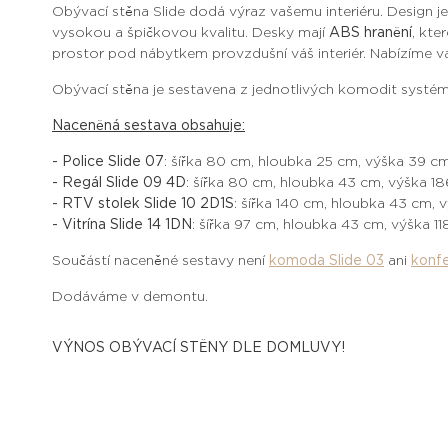
Obývací stěna Slide dodá výraz vašemu interiéru. Design j
vysokou a špičkovou kvalitu.
Desky mají
ABS hranění
, kte
prostor pod nábytkem provzdušní váš interiér.
Nabízíme v
Obývací stěna je sestavena z jednotlivých komodit systé
Naceněná sestava obsahuje:
- Police Slide 07
: šířka 80 cm, hloubka 25 cm, výška 39 c
- Regál Slide 09 4D
: šířka 80 cm, hloubka 43 cm, výška 1
- RTV stolek Slide 10 2D1S
: šířka 140 cm, hloubka 43 cm,
- Vitrína Slide 14 1DN
: šířka 97 cm, hloubka 43 cm, výška 1
Součástí naceněné sestavy není
komoda Slide 03
ani
konfe
Dodáváme v demontu.
VÝNOS OBÝVACÍ STĚNY DLE DOMLUVY!