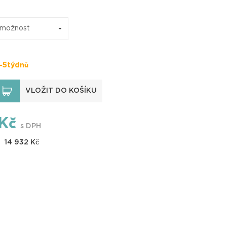
 možnost
-5týdnů
VLOŽIT DO KOŠÍKU
Kč
s DPH
14 932
Kč