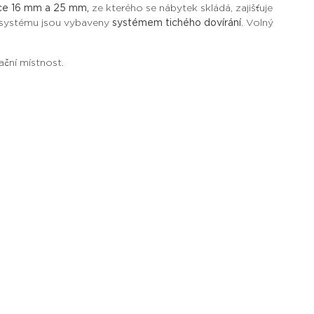
řce 16 mm a 25 mm,
ze kterého se nábytek skládá, zajišťuje
m systému jsou vybaveny
systémem tichého dovírání
. Volný
ační místnost.