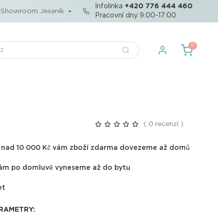
Infolinka
+420 776 444 460
Showroom Jeseník
Pracovní dny 9:00-17:00
0
( 0 recenzí )
u nad 10 000 Kč vám zboží zdarma dovezeme až domů
ám po domluvě vyneseme až do bytu
et
ARAMETRY: