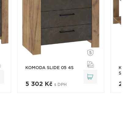
KOMODA SLIDE 05 4S
KONFER
SLIDE 0
5 302 Kč
2 481
s DPH