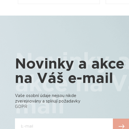
Novinky 
Novinky a akce
na Váš e-mail
akce na V
Vaše osobní údaje nejsou nikde
mail
zveřejňovány a splňují požadavky
GDPR