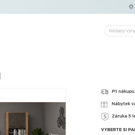
1
Při nákup
Nábytek v
Záruka 5 l
VYBERTE SI P