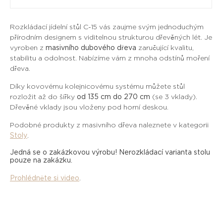
Rozkládací jídelní stůl C-15 vás zaujme svým jednoduchým
přírodním designem s viditelnou strukturou dřevěných lét. Je
vyroben z
masivního dubového dřeva
zaručující kvalitu,
stabilitu a odolnost. Nabízíme vám z mnoha odstínů moření
dřeva.
Díky kovovému kolejnicovému systému můžete stůl
rozložit až do šířky
od 135 cm do 270 cm
(se 3 vklady).
Dřevěné vklady jsou vloženy pod horní deskou.
Podobné produkty z masivního dřeva naleznete v kategorii
Stoly
.
Jedná se o zakázkovou výrobu! Nerozkládací varianta stolu
pouze na zakázku.
Prohlédněte si video
.