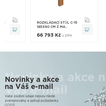
-15
ROZKLÁDACÍ STŮL C-15
185X90 CM Z MA..
66 793 Kč
s DPH
Novinky a akce 
Novinky a akce
na Váš e-mail
Váš e-mail
Vaše osobní údaje nejsou nikde
zveřejňovány a splňují požadavky
GDPR