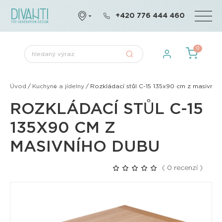
+420 776 444 460
0
Úvod
/
Kuchyně a jídelny
/
Rozkládací stůl C-15 135x90 cm z masivníh
ROZKLÁDACÍ STŮL C-15
135X90 CM Z
MASIVNÍHO DUBU
( 0 recenzí )